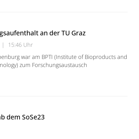
gsaufenthalt an der TU Graz
|
15:46 Uhr
penburg war am BPTI (Institute of Bioproducts and
nology) zum Forschungsaustausch
aufenthalt an der TU Graz
ab dem SoSe23