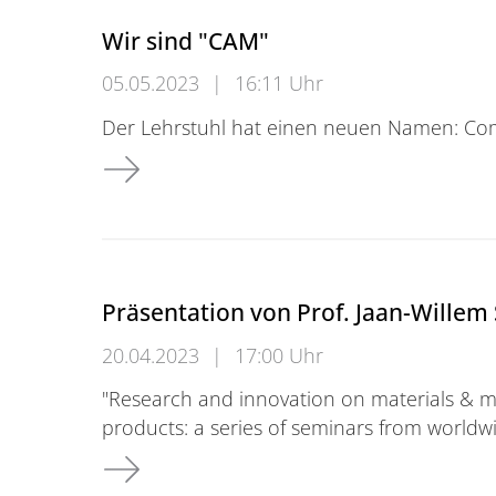
Wir sind "CAM"
05.05.2023
|
16:11 Uhr
Der Lehrstuhl hat einen neuen Namen: Com
Wir sind "CAM"
Präsentation von Prof. Jaan-Willem
20.04.2023
|
17:00 Uhr
"Research and innovation on materials & 
products: a series of seminars from worldw
Präsentation von Prof. Jaan-Willem Simon b