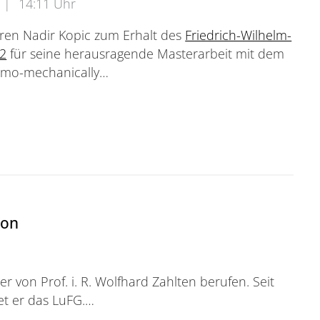
|
14:11 Uhr
eren Nadir Kopic zum Erhalt des
Friedrich-Wilhelm-
22
für seine herausragende Masterarbeit mit dem
ermo-mechanically…
ilhelm-Preis für Nadir Kopic
mon
r von Prof. i. R. Wolfhard Zahlten berufen. Seit
et er das LuFG.…