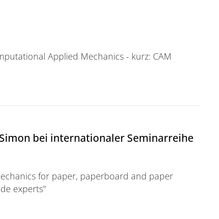
putational Applied Mechanics - kurz: CAM
 Simon bei internationaler Seminarreihe
mechanics for paper, paperboard and paper
ide experts"
ei internationaler Seminarreihe