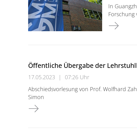
In Guangzh
Forschung 
Konferenzv
Öffentliche Übergabe der Lehrstuhl
17.05.2023
|
07:26 Uhr
Abschiedsvorlesung von Prof. Wolfhard Zahl
Simon
Öffentliche Übergabe der Lehrstuhlleitung