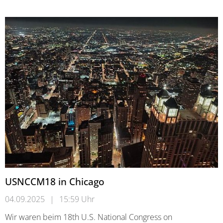
USNCCM18 in Chicago
04.09.2025
|
15:59 Uhr
Wir waren beim 18th U.S. National Congress on